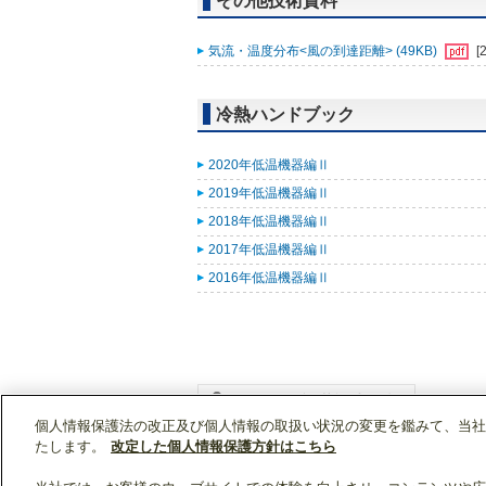
その他技術資料
気流・温度分布<風の到達距離> (49KB)
[
冷熱ハンドブック
2020年低温機器編Ⅱ
2019年低温機器編Ⅱ
2018年低温機器編Ⅱ
2017年低温機器編Ⅱ
2016年低温機器編Ⅱ
個人情報保護法の改正及び個人情報の取扱い状況の変更を鑑みて、当社
WIN2Kトップ
製品情報
[業務用]低温・給湯
たします。
改定した個人情報保護方針はこちら