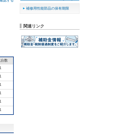
確認する
補修用性能部品の保有期限
関連リンク
成台数
1
1
1
1
1
1