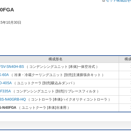
セット構成品を
40FGA
5年10月30日
構成形名
構
FSV-SN40H-BS
（ コンデンシングユニット [本体]一体空冷式 ）
K-60A
（ 冷凍・冷蔵クーリングユニット [別売]主液膨張弁キット ）
D-40SA
（ ユニットクーラ [別売]吸込みダンパ ）
-F335A
（ コンデンシングユニット [別売]リプレースフィルタ ）
BS-N40GRB-HQ
（ コントローラ [本体]ハイクオリティコントローラ ）
S-N40FGA
（ ユニットクーラ [本体]冷凍用 ）