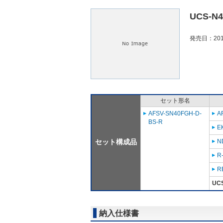
UCS-N
発売日：201
セット形名
AFSV-SN40FGH-D-
A
BS-R
E
セット構成品
N
R
R
UC
納入仕様書