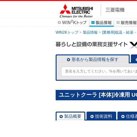
WIN2Kトップ
製品情報
[業務用]低温・給湯
形名から製品情報を探す
ユニットクーラ [本体]冷凍用 UC
製品概要
技術資料
仕様