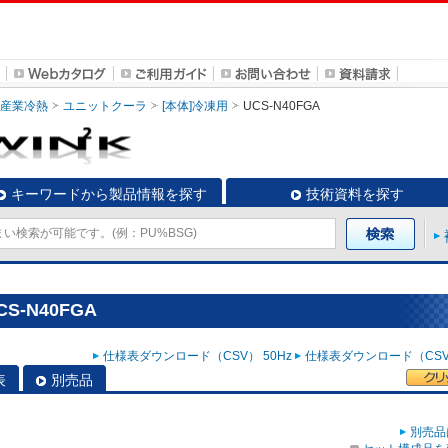
・産業冷熱
ユニットクーラ
[本体]冷凍用
UCS-N40FGA
キーワードから製品情報を探す
技術資料を探す
S-N40FGA
仕様表ダウンロード（CSV） 50Hz
仕様表ダウンロード（CSV）
表
別売品
別売品