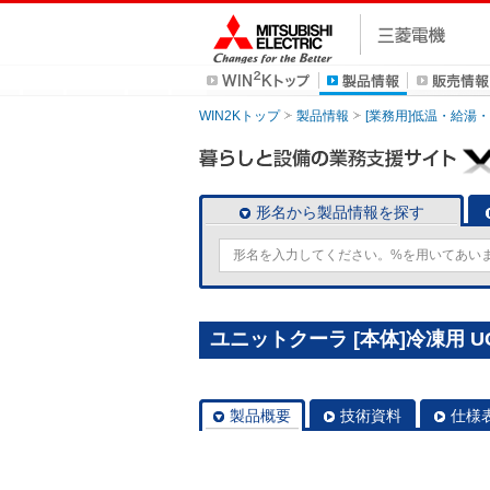
WIN2Kトップ
製品情報
[業務用]低温・給湯
形名から製品情報を探す
ユニットクーラ [本体]冷凍用 UC
製品概要
技術資料
仕様