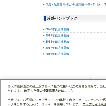
気流・温度分布<風の到達距離> (49KB)
[
冷熱ハンドブック
2020年低温機器編Ⅱ
2019年低温機器編Ⅱ
2018年低温機器編Ⅱ
2017年低温機器編Ⅱ
2016年低温機器編Ⅱ
個人情報保護法の改正及び個人情報の取扱い状況の変更を鑑みて、当社
WIN2Kトップ
製品情報
[業務用]低温・給湯
たします。
改定した個人情報保護方針はこちら
当社では、お客様のウェブサイトでの体験を向上させ、コンテンツや広
ックを分析するために、クッキーを使用しています。
ウェブサイト利