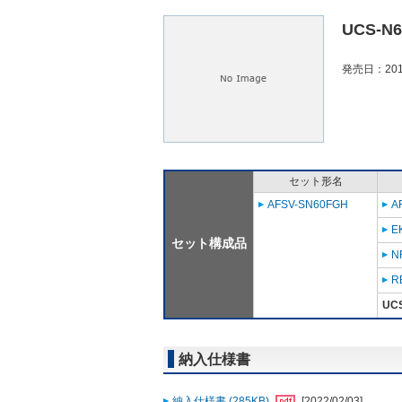
UCS-N
発売日：201
セット形名
AFSV-SN60FGH
A
E
セット構成品
N
R
UC
納入仕様書
納入仕様書 (285KB)
[2022/02/03]