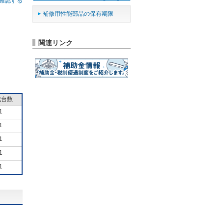
確認する
補修用性能部品の保有期限
関連リンク
成台数
1
1
1
1
1