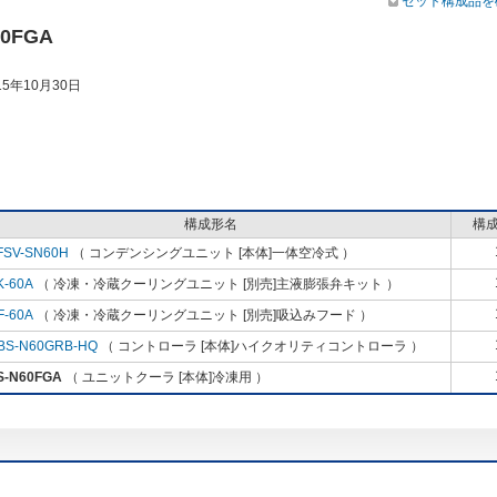
セット構成品を
60FGA
5年10月30日
構成形名
構
FSV-SN60H
（ コンデンシングユニット [本体]一体空冷式 ）
K-60A
（ 冷凍・冷蔵クーリングユニット [別売]主液膨張弁キット ）
F-60A
（ 冷凍・冷蔵クーリングユニット [別売]吸込みフード ）
BS-N60GRB-HQ
（ コントローラ [本体]ハイクオリティコントローラ ）
S-N60FGA
（ ユニットクーラ [本体]冷凍用 ）