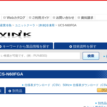
・産業冷熱
ユニットクーラ
[本体]冷凍用
UCS-N60FGA
キーワードから製品情報を探す
技術資料を探す
S-N60FGA
仕様表ダウンロード（CSV） 50Hz
仕様表ダウンロード（CSV）
表
別売品
別売品