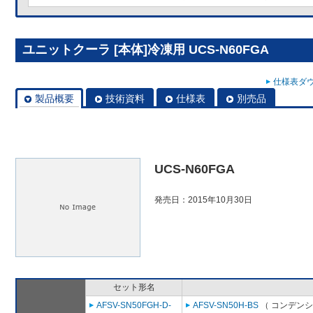
ユニットクーラ [本体]冷凍用 UCS-N60FGA
仕様表ダウ
製品概要
技術資料
仕様表
別売品
UCS-N60FGA
発売日：2015年10月30日
セット形名
AFSV-SN50FGH-D-
AFSV-SN50H-BS
（ コンデンシ