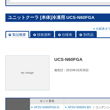
ユニットクーラ [本体]冷凍用 UCS-N60FGA
仕様表ダウ
製品概要
技術資料
仕様表
別売品
UCS-N60FGA
発売日：2015年10月30日
セット形名
AFSV-SN60FGH-D-
AFSV-SN60H-BS
（ コンデンシ