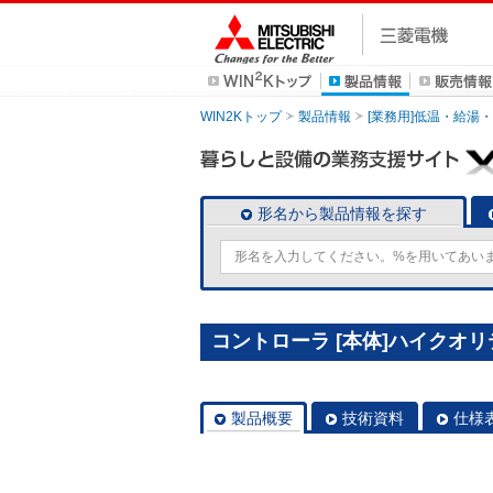
WIN2Kトップ
製品情報
[業務用]低温・給湯
形名から製品情報を探す
コントローラ [本体]ハイクオリテ
製品概要
技術資料
仕様