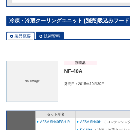
冷凍・冷蔵クーリングユニット [別売]吸込みフード N
製品概要
技術資料
NF-40A
発売日：2015年10月30日
セット形名
AFSV-SN40FGH-R
AFSV-SN40H
（ コンデンシング