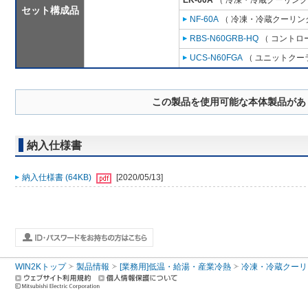
EK-60A
（ 冷凍・冷蔵クーリング
セット構成品
NF-60A
（ 冷凍・冷蔵クーリング
RBS-N60GRB-HQ
（ コントロ
UCS-N60FGA
（ ユニットクーラ
この製品を使用可能な本体製品があ
納入仕様書
納入仕様書 (64KB)
[2020/05/13]
WIN2Kトップ
製品情報
[業務用]低温・給湯・産業冷熱
冷凍・冷蔵クーリ