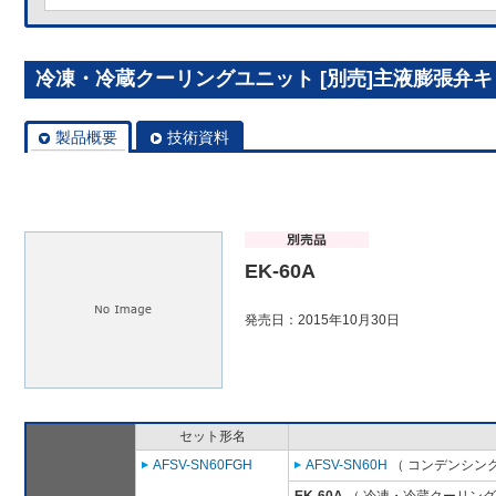
冷凍・冷蔵クーリングユニット [別売]主液膨張弁キット
製品概要
技術資料
EK-60A
発売日：2015年10月30日
セット形名
AFSV-SN60FGH
AFSV-SN60H
（ コンデンシング