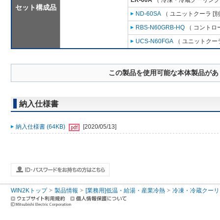
EK-60A
（ 冷凍・冷蔵クーリング
セット構成品
ND-60SA
（ ユニットクーラ [
RBS-N60GRB-HQ
（ コントロ
UCS-N60FGA
（ ユニットクーラ
この製品を使用可能な本体製品があ
納入仕様書
納入仕様書 (64KB)
[2020/05/13]
WIN2Kトップ
製品情報
[業務用]低温・給湯・産業冷熱
冷凍・冷蔵クーリ