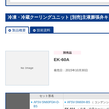
冷凍・冷蔵クーリングユニット [別売]主液膨張弁キット
製品概要
技術資料
EK-60A
発売日：2015年10月30日
セット形名
AFSV-SN60FGH-D-
AFSV-SN60H-BS
（ コンデンシ
BS