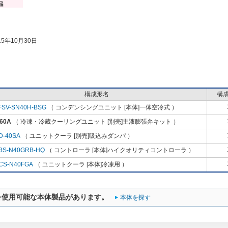
5年10月30日
構成形名
構
FSV-SN40H-BSG
（ コンデンシングユニット [本体]一体空冷式 ）
60A
（ 冷凍・冷蔵クーリングユニット [別売]主液膨張弁キット ）
D-40SA
（ ユニットクーラ [別売]吸込みダンパ ）
BS-N40GRB-HQ
（ コントローラ [本体]ハイクオリティコントローラ ）
CS-N40FGA
（ ユニットクーラ [本体]冷凍用 ）
を使用可能な本体製品があります。
本体を探す