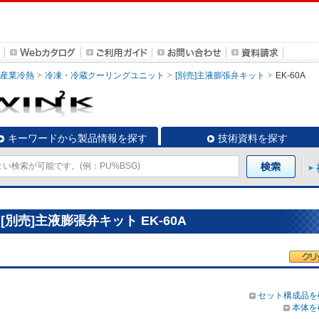
・産業冷熱
冷凍・冷蔵クーリングユニット
[別売]主液膨張弁キット
EK-60A
キーワードから製品情報を探す
技術資料を探す
別売]主液膨張弁キット EK-60A
セット構成品を
本体を