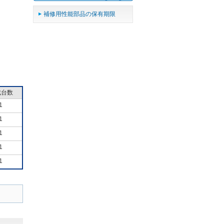
補修用性能部品の保有期限
成台数
1
1
1
1
1