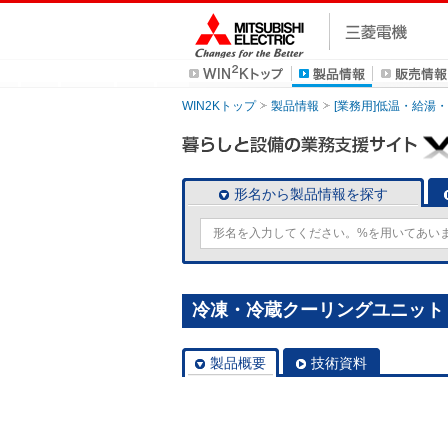
WIN2Kトップ
製品情報
[業務用]低温・給湯
形名から製品情報を探す
冷凍・冷蔵クーリングユニット [
製品概要
技術資料