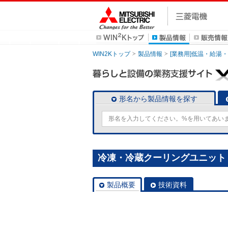
WIN2Kトップ
製品情報
[業務用]低温・給湯
形名から製品情報を探す
冷凍・冷蔵クーリングユニット [
製品概要
技術資料