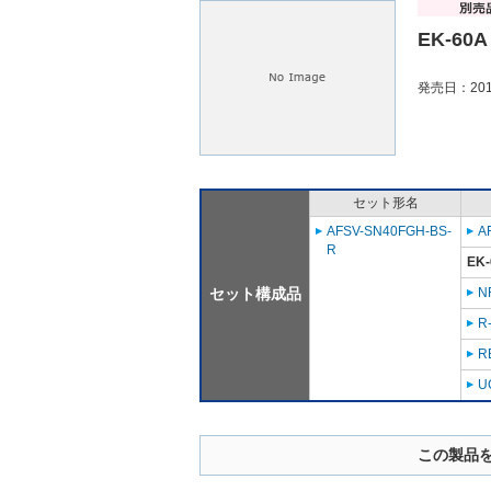
EK-60A
発売日：201
セット形名
AFSV-SN40FGH-BS-
A
R
EK-
セット構成品
N
R
R
U
この製品