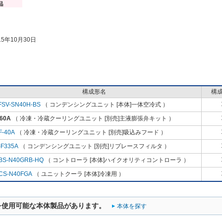
5年10月30日
構成形名
構
FSV-SN40H-BS
（ コンデンシングユニット [本体]一体空冷式 ）
60A
（ 冷凍・冷蔵クーリングユニット [別売]主液膨張弁キット ）
F-40A
（ 冷凍・冷蔵クーリングユニット [別売]吸込みフード ）
-F335A
（ コンデンシングユニット [別売]リプレースフィルタ ）
BS-N40GRB-HQ
（ コントローラ [本体]ハイクオリティコントローラ ）
CS-N40FGA
（ ユニットクーラ [本体]冷凍用 ）
を使用可能な本体製品があります。
本体を探す