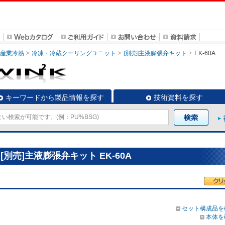
・産業冷熱
冷凍・冷蔵クーリングユニット
[別売]主液膨張弁キット
EK-60A
キーワードから製品情報を探す
技術資料を探す
別売]主液膨張弁キット EK-60A
セット構成品を
本体を