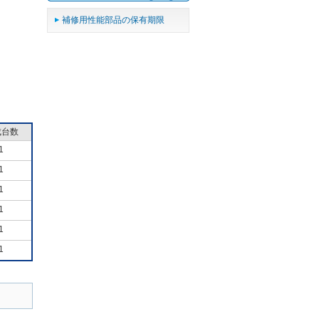
補修用性能部品の保有期限
成台数
1
1
1
1
1
1