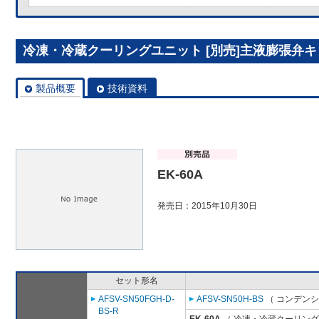
冷凍・冷蔵クーリングユニット [別売]主液膨張弁キット
製品概要
技術資料
EK-60A
発売日：2015年10月30日
セット形名
AFSV-SN50FGH-D-
AFSV-SN50H-BS
（ コンデンシ
BS-R