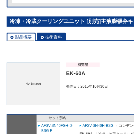
冷凍・冷蔵クーリングユニット [別売]主液膨張弁キット
製品概要
技術資料
EK-60A
発売日：2015年10月30日
セット形名
AFSV-SN40FGH-D-
AFSV-SN40H-BSG
（ コンデン
BSG-R