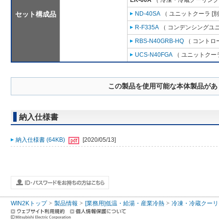
EK-60A
（ 冷凍・冷蔵クーリング
セット構成品
ND-40SA
（ ユニットクーラ [
R-F335A
（ コンデンシングユニ
RBS-N40GRB-HQ
（ コントロ
UCS-N40FGA
（ ユニットクーラ
この製品を使用可能な本体製品があ
納入仕様書
納入仕様書 (64KB)
[2020/05/13]
WIN2Kトップ
製品情報
[業務用]低温・給湯・産業冷熱
冷凍・冷蔵クーリ