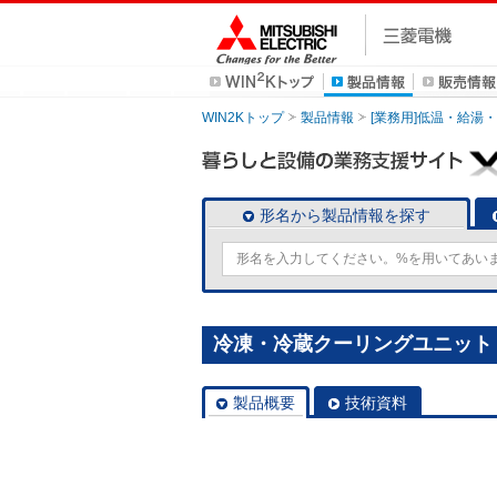
WIN2Kトップ
製品情報
[業務用]低温・給湯
形名から製品情報を探す
冷凍・冷蔵クーリングユニット [
製品概要
技術資料