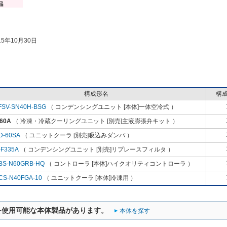
5年10月30日
構成形名
構
FSV-SN40H-BSG
（ コンデンシングユニット [本体]一体空冷式 ）
60A
（ 冷凍・冷蔵クーリングユニット [別売]主液膨張弁キット ）
D-60SA
（ ユニットクーラ [別売]吸込みダンパ ）
-F335A
（ コンデンシングユニット [別売]リプレースフィルタ ）
BS-N60GRB-HQ
（ コントローラ [本体]ハイクオリティコントローラ ）
CS-N40FGA-10
（ ユニットクーラ [本体]冷凍用 ）
を使用可能な本体製品があります。
本体を探す