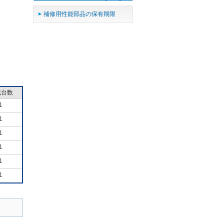
補修用性能部品の保有期限
成台数
1
1
1
1
1
1