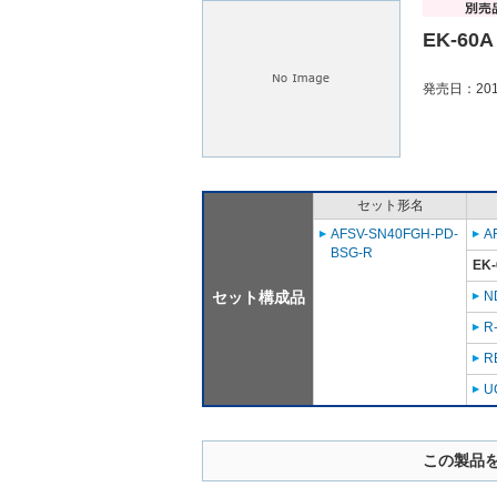
EK-60A
発売日：201
セット形名
AFSV-SN40FGH-PD-
A
BSG-R
EK-
セット構成品
N
R
R
U
この製品