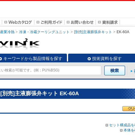
・産業冷熱
冷凍・冷蔵クーリングユニット
[別売]主液膨張弁キット
EK-60A
キーワードから製品情報を探す
技術資料を探す
別売]主液膨張弁キット EK-60A
セット構成品を
本体を