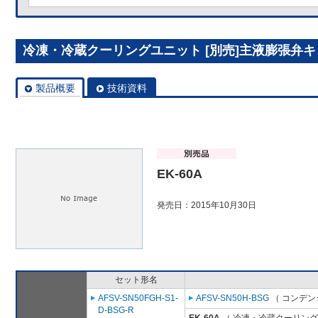
冷凍・冷蔵クーリングユニット [別売]主液膨張弁キット
製品概要
技術資料
EK-60A
発売日：2015年10月30日
セット形名
AFSV-SN50FGH-S1-
AFSV-SN50H-BSG
（ コンデン
D-BSG-R