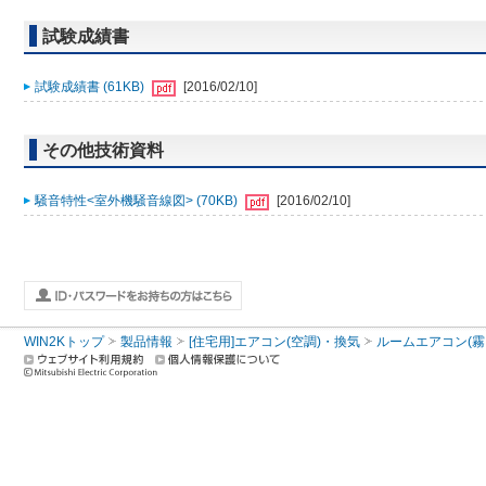
試験成績書
試験成績書 (61KB)
[2016/02/10]
その他技術資料
騒音特性<室外機騒音線図> (70KB)
[2016/02/10]
WIN2Kトップ
製品情報
[住宅用]エアコン(空調)・換気
ルームエアコン(霧