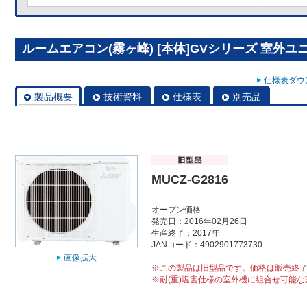
ルームエアコン(霧ヶ峰) [本体]GVシリーズ 室外ユニッ
仕様表ダウン
製品概要
技術資料
仕様表
別売品
MUCZ-G2816
オープン価格
発売日：2016年02月26日
生産終了：2017年
JANコード：4902901773730
画像拡大
※この製品は旧型品です。価格は販売終
※耐(重)塩害仕様の室外機に組合せ可能な