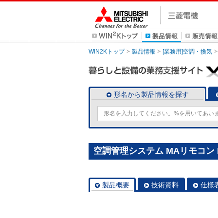
WIN2Kトップ
製品情報
[業務用]空調・換気
形名から製品情報を探す
空調管理システム MAリモコン P
製品概要
技術資料
仕様