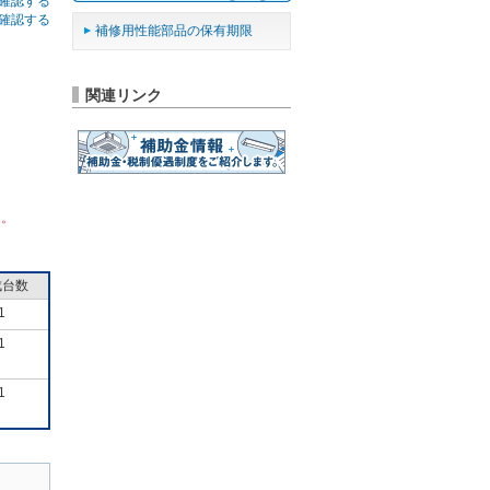
確認する
確認する
補修用性能部品の保有期限
関連リンク
ん。
成台数
1
1
1