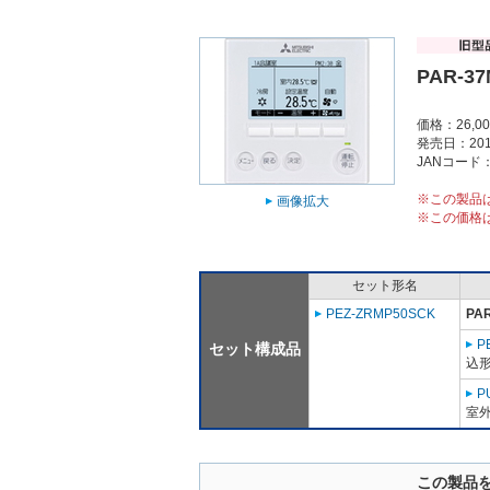
PAR-3
価格：26,0
発売日：201
JANコード：4
※この製品
画像拡大
※この価格
セット形名
PEZ-ZRMP50SCK
PA
P
セット構成品
込形
P
室外
この製品