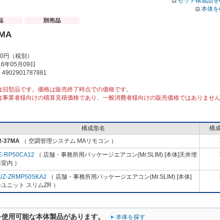
セット構成品を
本体を
7MA
00円（税別）
6年05月09日
902901787881
は旧型品です。価格は販売終了時点での価格です。
は事業者様向けの積算見積価格であり、一般消費者様向けの販売価格ではありませ
構成形名
構
R-37MA
（ 空調管理システム MAリモコン ）
E-RP50CA12
（ 店舗・事務所用パッケージエアコン(Mr.SLIM) [本体]天井埋
室内 ）
UZ-ZRMP50SKA2
（ 店舗・事務所用パッケージエアコン(Mr.SLIM) [本体]
ユニット スリムZR ）
を使用可能な本体製品があります。
本体を探す