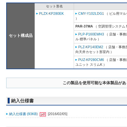
セット形名
PLZX-KP280EK
CMY-Y102LDG1
（ ビル用マル
）
PAR-37MA
（ 空調管理システム 
PLP-P160EWH3
（ 店舗・事務所
セット構成品
ル 標準パネル ）
PLZ-KP140EM2
（ 店舗・事務所用
向天井カセット形室内 ）
PUZ-KP280CM6
（ 店舗・事務所
ユニット スリムK ）
この製品を使用可能な本体製品があ
納入仕様書
納入仕様書 (93KB)
[2016/02/05]