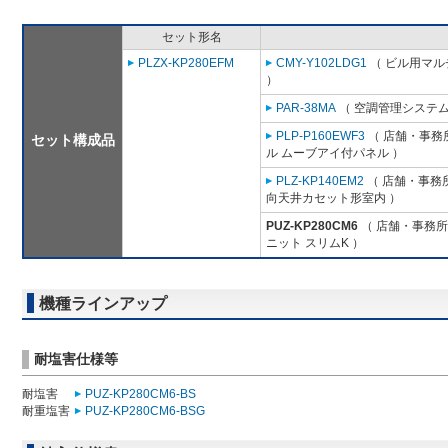
セット形名
PLZX-KP280EFM
CMY-Y102LDG1
（ ビル用マル
）
PAR-38MA
（ 空調管理システム
PLP-P160EWF3
（ 店舗・事務所
セット構成品
ル ムーブアイ付パネル ）
PLZ-KP140EM2
（ 店舗・事務所用
向天井カセット形室内 ）
PUZ-KP280CM6
（ 店舗・事務所用
ニット スリムK ）
機種ラインアップ
耐塩害仕様等
耐塩害
PUZ-KP280CM6-BS
耐重塩害
PUZ-KP280CM6-BSG