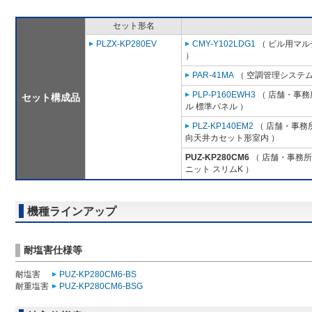
セット形名
PLZX-KP280EV
CMY-Y102LDG1
（ ビル用マル
）
PAR-41MA
（ 空調管理システム
PLP-P160EWH3
（ 店舗・事務所
セット構成品
ル 標準パネル ）
PLZ-KP140EM2
（ 店舗・事務所用
向天井カセット形室内 ）
PUZ-KP280CM6
（ 店舗・事務所用
ニット スリムK ）
機種ラインアップ
耐塩害仕様等
耐塩害
PUZ-KP280CM6-BS
耐重塩害
PUZ-KP280CM6-BSG