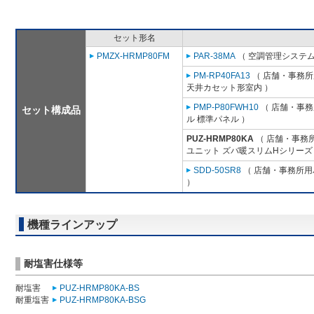
セット形名
PMZX-HRMP80FM
PAR-38MA
（ 空調管理システム
PM-RP40FA13
（ 店舗・事務所用
天井カセット形室内 ）
PMP-P80FWH10
（ 店舗・事務所
セット構成品
ル 標準パネル ）
PUZ-HRMP80KA
（ 店舗・事務所用
ユニット ズバ暖スリムHシリーズ
SDD-50SR8
（ 店舗・事務所用パ
）
機種ラインアップ
耐塩害仕様等
耐塩害
PUZ-HRMP80KA-BS
耐重塩害
PUZ-HRMP80KA-BSG