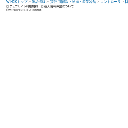
WIN2Kトップ
製品情報
[業務用]低温・給湯・産業冷熱
コントローラ