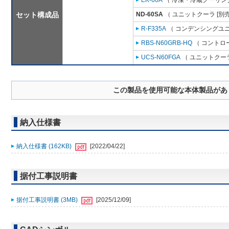
EK-60A
（ 冷凍・冷蔵クーリング
セット構成品
ND-60SA
（ ユニットクーラ [別
R-F335A
（ コンデンシングユニ
RBS-N60GRB-HQ
（ コントロ
UCS-N60FGA
（ ユニットクーラ
この製品を使用可能な本体製品があ
納入仕様書
納入仕様書 (162KB)
[2022/04/22]
据付工事説明書
据付工事説明書 (3MB)
[2025/12/09]