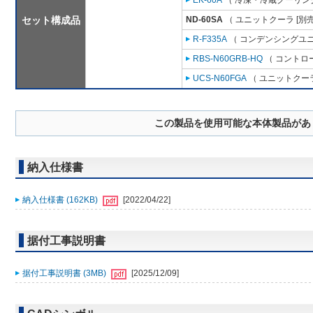
EK-60A
（ 冷凍・冷蔵クーリング
セット構成品
ND-60SA
（ ユニットクーラ [別
R-F335A
（ コンデンシングユニ
RBS-N60GRB-HQ
（ コントロ
UCS-N60FGA
（ ユニットクーラ
この製品を使用可能な本体製品があ
納入仕様書
納入仕様書 (162KB)
[2022/04/22]
据付工事説明書
据付工事説明書 (3MB)
[2025/12/09]