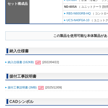
EK-60A
（ 冷凍・冷蔵クーリング
セット構成品
ND-60SA
（ ユニットクーラ [別
RBS-N60GRB-HQ
（ コントロ
UCS-N40FGA-10
（ ユニットク
この製品を使用可能な本体製品があ
納入仕様書
納入仕様書 (162KB)
[2022/04/22]
据付工事説明書
据付工事説明書 (3MB)
[2025/12/09]
CADシンボル