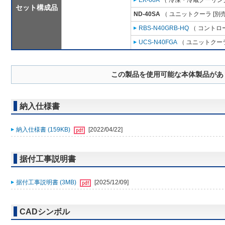
EK-60A
（ 冷凍・冷蔵クーリング
セット構成品
ND-40SA
（ ユニットクーラ [別
RBS-N40GRB-HQ
（ コントロ
UCS-N40FGA
（ ユニットクーラ
この製品を使用可能な本体製品があ
納入仕様書
納入仕様書 (159KB)
[2022/04/22]
据付工事説明書
据付工事説明書 (3MB)
[2025/12/09]
CADシンボル