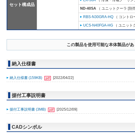
EK-30A
（ 冷凍・冷蔵クーリング
セット構成品
ND-40SA
（ ユニットクーラ [別
RBS-N30GRA-HQ
（ コントロ
UCS-N40FGA-HG
（ ユニットク
この製品を使用可能な本体製品があ
納入仕様書
納入仕様書 (159KB)
[2022/04/22]
据付工事説明書
据付工事説明書 (3MB)
[2025/12/09]
CADシンボル