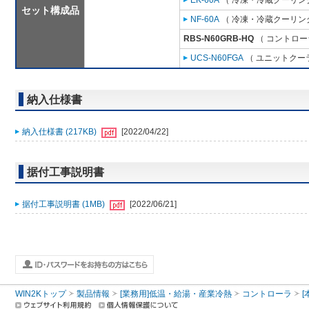
EK-60A
（ 冷凍・冷蔵クーリング
セット構成品
NF-60A
（ 冷凍・冷蔵クーリング
RBS-N60GRB-HQ
（ コントロー
UCS-N60FGA
（ ユニットクーラ
納入仕様書
納入仕様書 (217KB)
[2022/04/22]
据付工事説明書
据付工事説明書 (1MB)
[2022/06/21]
WIN2Kトップ
製品情報
[業務用]低温・給湯・産業冷熱
コントローラ