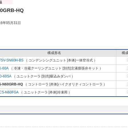
60GRB-HQ
6年05月31日
構成形名
構
FSV-SN60H-BS
（ コンデンシングユニット [本体]一体空冷式 ）
K-60A
（ 冷凍・冷蔵クーリングユニット [別売]主液膨張弁キット ）
D-60SA
（ ユニットクーラ [別売]吸込みダンパ ）
S-N60GRB-HQ
（ コントローラ [本体]ハイクオリティコントローラ ）
CS-N60FGA
（ ユニットクーラ [本体]冷凍用 ）