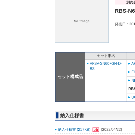
RBS-N
発売日：201
セット形名
AFSV-SN60FGH-D-
A
BS
E
セット構成品
N
RB
U
納入仕様書
納入仕様書 (217KB)
[2022/04/22]