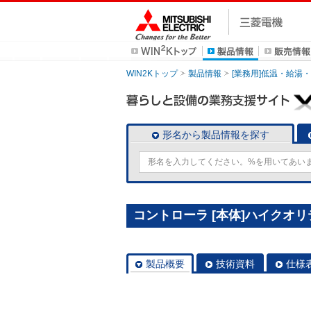
WIN2Kトップ
製品情報
[業務用]低温・給湯
形名から製品情報を探す
コントローラ [本体]ハイクオリテ
製品概要
技術資料
仕様