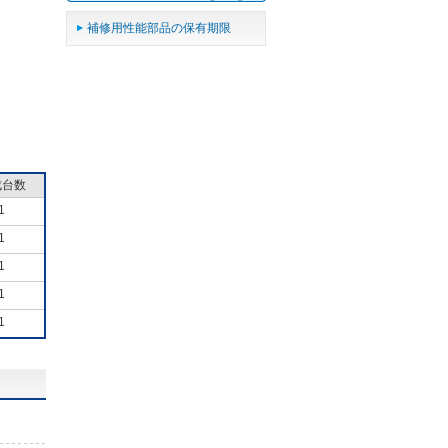
補修用性能部品の保有期限
成台数
1
1
1
1
1