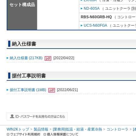
EK-60A
（ 冷凍・冷蔵クーリング
セット構成品
ND-60SA
（ ユニットクーラ [
RBS-N60GRB-HQ
（ コントロー
UCS-N60FGA
（ ユニットクーラ
納入仕様書
納入仕様書 (217KB)
[2022/04/22]
据付工事説明書
据付工事説明書 (1MB)
[2022/06/21]
WIN2Kトップ
製品情報
[業務用]低温・給湯・産業冷熱
コントローラ