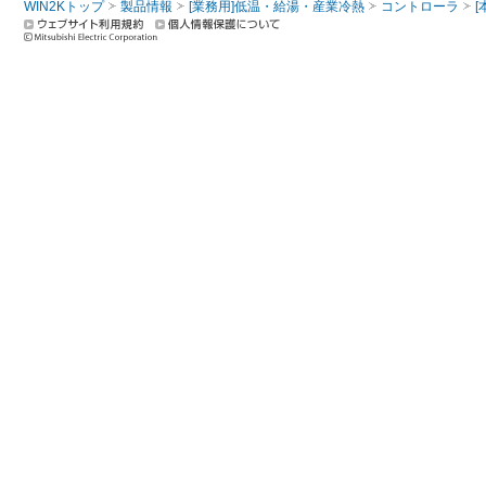
WIN2Kトップ
製品情報
[業務用]低温・給湯・産業冷熱
コントローラ