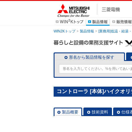
WIN2Kトップ
製品情報
[業務用]低温・給湯
形名から製品情報を探す
コントローラ [本体]ハイクオリテ
製品概要
技術資料
仕様