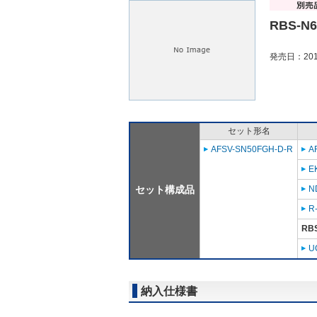
RBS-N
発売日：201
セット形名
AFSV-SN50FGH-D-R
A
E
セット構成品
N
R
RB
U
納入仕様書