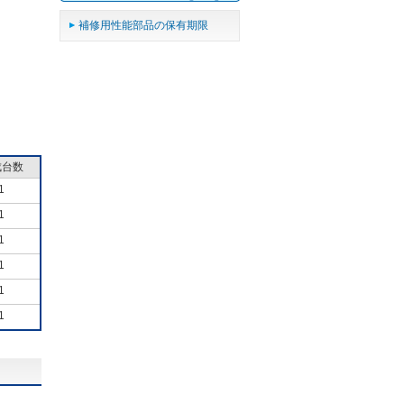
補修用性能部品の保有期限
成台数
1
1
1
1
1
1