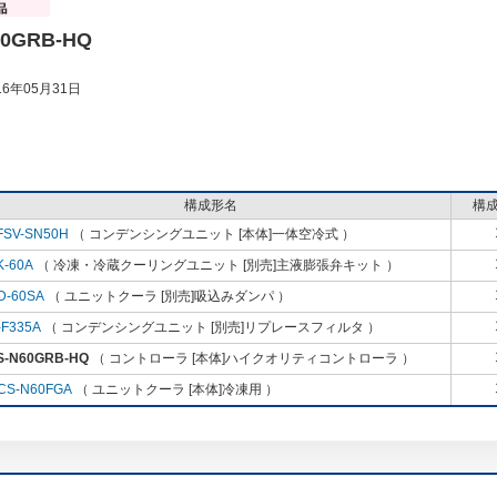
60GRB-HQ
6年05月31日
構成形名
構
FSV-SN50H
（ コンデンシングユニット [本体]一体空冷式 ）
K-60A
（ 冷凍・冷蔵クーリングユニット [別売]主液膨張弁キット ）
D-60SA
（ ユニットクーラ [別売]吸込みダンパ ）
-F335A
（ コンデンシングユニット [別売]リプレースフィルタ ）
S-N60GRB-HQ
（ コントローラ [本体]ハイクオリティコントローラ ）
CS-N60FGA
（ ユニットクーラ [本体]冷凍用 ）