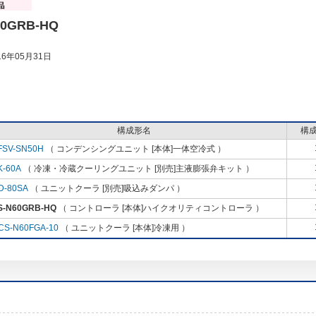
60GRB-HQ
6年05月31日
構成形名
構
FSV-SN50H
（ コンデンシングユニット [本体]一体空冷式 ）
K-60A
（ 冷凍・冷蔵クーリングユニット [別売]主液膨張弁キット ）
D-80SA
（ ユニットクーラ [別売]吸込みダンパ ）
S-N60GRB-HQ
（ コントローラ [本体]ハイクオリティコントローラ ）
CS-N60FGA-10
（ ユニットクーラ [本体]冷凍用 ）