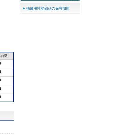
補修用性能部品の保有期限
成台数
1
1
1
1
1