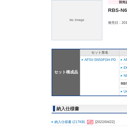
RBS-N
発売日：201
セット形名
AFSV-SN50FGH-PD
A
E
セット構成品
N
RB
U
納入仕様書
納入仕様書 (217KB)
[2022/04/22]