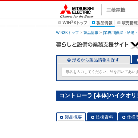
WIN2Kトップ
製品情報
[業務用]低温・給湯
形名から製品情報を探す
コントローラ [本体]ハイクオリテ
製品概要
技術資料
仕様