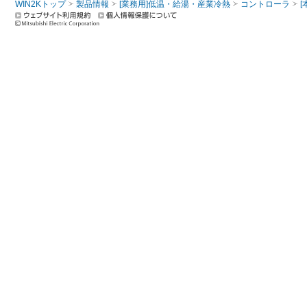
WIN2Kトップ
製品情報
[業務用]低温・給湯・産業冷熱
コントローラ