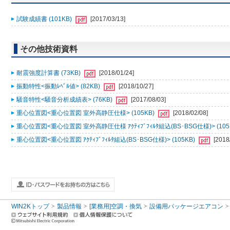
試験成績書 (101KB)
[2017/03/13]
その他技術資料
耐震強度計算書 (73KB)
[2018/01/24]
振動特性<振動ﾚﾍﾞﾙ値> (82KB)
[2018/10/27]
騒音特性<騒音分析成績表> (76KB)
[2017/08/03]
重心位置図<重心位置図 室外高静圧仕様> (105KB)
[2018/02/08]
重心位置図<重心位置図 室外高静圧仕様 ｱｸﾃｨﾌﾞﾌｨﾙﾀ組込(BS･BSG仕様)> (105
重心位置図<重心位置図 ｱｸﾃｨﾌﾞﾌｨﾙﾀ組込(BS･BSG仕様)> (105KB)
[2018
WIN2Kトップ
製品情報
[業務用]空調・換気
設備用パッケージエアコン