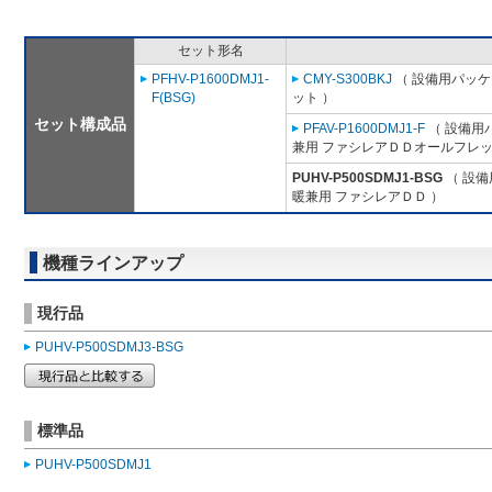
セット形名
PFHV-P1600DMJ1-
CMY-S300BKJ
（ 設備用パッケ
F(BSG)
ット ）
セット構成品
PFAV-P1600DMJ1-F
（ 設備用
兼用 ファシレアＤＤオールフレッ
PUHV-P500SDMJ1-BSG
（ 設備
暖兼用 ファシレアＤＤ ）
機種ラインアップ
現行品
PUHV-P500SDMJ3-BSG
標準品
PUHV-P500SDMJ1