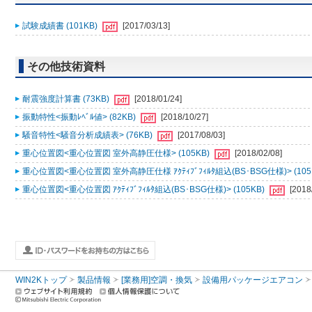
試験成績書 (101KB)
[2017/03/13]
その他技術資料
耐震強度計算書 (73KB)
[2018/01/24]
振動特性<振動ﾚﾍﾞﾙ値> (82KB)
[2018/10/27]
騒音特性<騒音分析成績表> (76KB)
[2017/08/03]
重心位置図<重心位置図 室外高静圧仕様> (105KB)
[2018/02/08]
重心位置図<重心位置図 室外高静圧仕様 ｱｸﾃｨﾌﾞﾌｨﾙﾀ組込(BS･BSG仕様)> (105
重心位置図<重心位置図 ｱｸﾃｨﾌﾞﾌｨﾙﾀ組込(BS･BSG仕様)> (105KB)
[2018
WIN2Kトップ
製品情報
[業務用]空調・換気
設備用パッケージエアコン