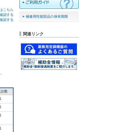
はこちら
確認する
補修用性能部品の保有期限
確認する
関連リンク
ん。
成台数
1
1
1
1