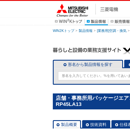
WIN2Kトップ
製品情報
[業務用]空調・換気
形名から製品情報を探す
店舗・事務所用パッケージエアコン(
RP45LA13
製品概要
技術資料
仕様