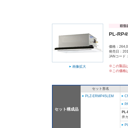
PL-RP4
価格：264,
発売日：201
JANコード：4
※この製品
画像拡大
※この価格
セット形名
PLZ-ERMP45LEM
C
P
セット構成品
PL-
井
P