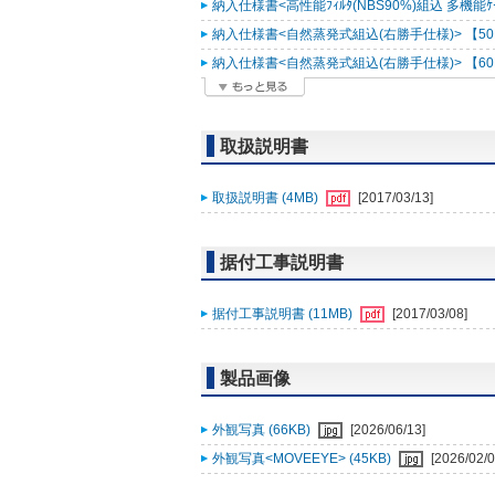
納入仕様書<高性能ﾌｨﾙﾀ(NBS90%)組込 多機能ｹｰｽﾒ
納入仕様書<自然蒸発式組込(右勝手仕様)> 【50Hz
納入仕様書<自然蒸発式組込(右勝手仕様)> 【60Hz
取扱説明書
取扱説明書 (4MB)
[2017/03/13]
据付工事説明書
据付工事説明書 (11MB)
[2017/03/08]
製品画像
外観写真 (66KB)
[2026/06/13]
外観写真<MOVEEYE> (45KB)
[2026/02/0