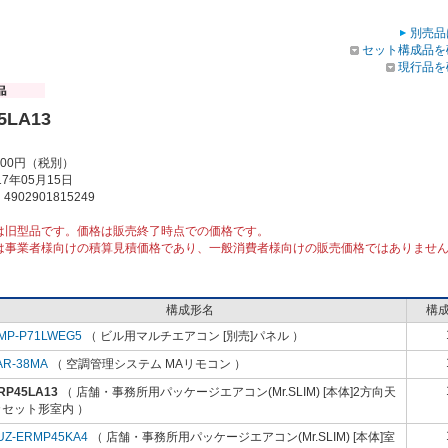
別売品
セット構成品を
現行品を
5LA13
000円（税別）
7年05月15日
902901815249
は旧型品です。価格は販売終了時点での価格です。
は事業者様向けの積算見積価格であり、一般消費者様向けの販売価格ではありませ
構成形名
構
MP-P71LWEG5
（ ビル用マルチエアコン [別売]パネル ）
AR-38MA
（ 空調管理システム MAリモコン ）
RP45LA13
（ 店舗・事務所用パッケージエアコン(Mr.SLIM) [本体]2方向天
カセット形室内 ）
UZ-ERMP45KA4
（ 店舗・事務所用パッケージエアコン(Mr.SLIM) [本体]室