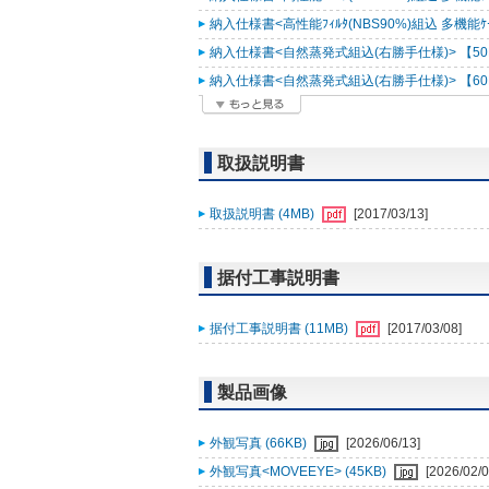
納入仕様書<高性能ﾌｨﾙﾀ(NBS90%)組込 多機能ｹｰｽﾒ
納入仕様書<自然蒸発式組込(右勝手仕様)> 【50Hz
納入仕様書<自然蒸発式組込(右勝手仕様)> 【60Hz
取扱説明書
取扱説明書 (4MB)
[2017/03/13]
据付工事説明書
据付工事説明書 (11MB)
[2017/03/08]
製品画像
外観写真 (66KB)
[2026/06/13]
外観写真<MOVEEYE> (45KB)
[2026/02/0