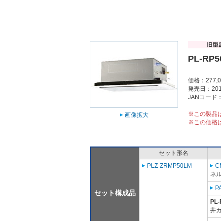
PL-RP5
価格：277,
発売日：201
JANコード：4
※この製品
画像拡大
※この価格
セット形名
PLZ-ZRMP50LM
C
ネル
P
セット構成品
PL-
井