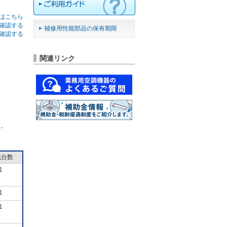
はこちら
確認する
補修用性能部品の保有期限
確認する
関連リンク
ん。
成台数
1
1
1