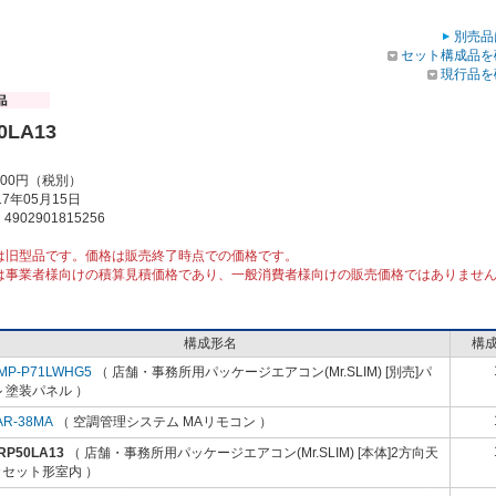
別売品
セット構成品を
現行品を
0LA13
000円（税別）
7年05月15日
902901815256
は旧型品です。価格は販売終了時点での価格です。
は事業者様向けの積算見積価格であり、一般消費者様向けの販売価格ではありませ
構成形名
構
MP-P71LWHG5
（ 店舗・事務所用パッケージエアコン(Mr.SLIM) [別売]パ
 塗装パネル ）
AR-38MA
（ 空調管理システム MAリモコン ）
RP50LA13
（ 店舗・事務所用パッケージエアコン(Mr.SLIM) [本体]2方向天
カセット形室内 ）