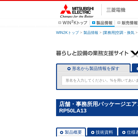
WIN2Kトップ
製品情報
[業務用]空調・換気
形名から製品情報を探す
店舗・事務所用パッケージエアコン(
RP50LA13
製品概要
技術資料
仕様