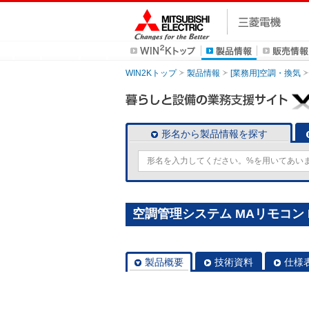
WIN2Kトップ
製品情報
[業務用]空調・換気
形名から製品情報を探す
空調管理システム MAリモコン P
製品概要
技術資料
仕様