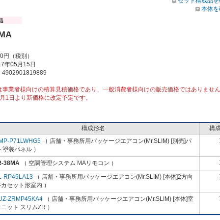
セット構成品を
本体を
8MA
00円（税別）
7年05月15日
902901819889
は事業者様向けの積算見積価格であり、一般消費者様向けの販売価格ではありませ
10月1日より新価格に改定予定です。
構成形名
構
MP-P71LWHG5
（ 店舗・事務所用パッケージエアコン(Mr.SLIM) [別売]パ
 塗装パネル ）
R-38MA
（ 空調管理システム MAリモコン ）
L-RP45LA13
（ 店舗・事務所用パッケージエアコン(Mr.SLIM) [本体]2方向
井カセット形室内 ）
UZ-ZRMP45KA4
（ 店舗・事務所用パッケージエアコン(Mr.SLIM) [本体]室
ニット スリムZR ）