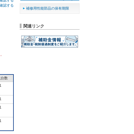
確認する
確認する
補修用性能部品の保有期限
関連リンク
ん。
成台数
1
1
1
1