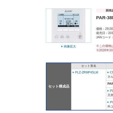
PAR-3
価格：29,0
発売日：201
JANコード：4
※この価格
画像拡大
※2026年
セット形名
PLZ-ZRMP45LM
C
ネル
PA
セット構成品
P
天
P
外ユ