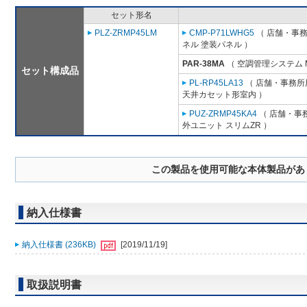
セット形名
PLZ-ZRMP45LM
CMP-P71LWHG5
（ 店舗・事務所
ネル 塗装パネル ）
PAR-38MA
（ 空調管理システム 
セット構成品
PL-RP45LA13
（ 店舗・事務所用
天井カセット形室内 ）
PUZ-ZRMP45KA4
（ 店舗・事務
外ユニット スリムZR ）
この製品を使用可能な本体製品があ
納入仕様書
納入仕様書 (236KB)
[2019/11/19]
取扱説明書