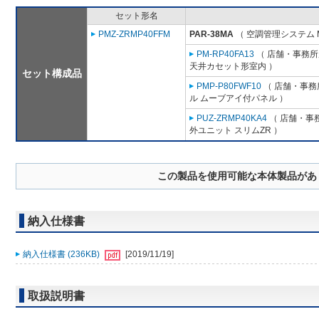
セット形名
PMZ-ZRMP40FFM
PAR-38MA
（ 空調管理システム 
PM-RP40FA13
（ 店舗・事務所用
天井カセット形室内 ）
セット構成品
PMP-P80FWF10
（ 店舗・事務所
ル ムーブアイ付パネル ）
PUZ-ZRMP40KA4
（ 店舗・事務
外ユニット スリムZR ）
この製品を使用可能な本体製品があ
納入仕様書
納入仕様書 (236KB)
[2019/11/19]
取扱説明書