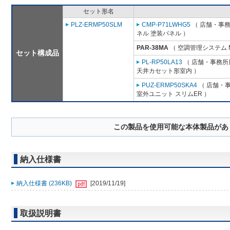
セット形名
PLZ-ERMP50SLM
CMP-P71LWHG5
（ 店舗・事務所
ネル 塗装パネル ）
PAR-38MA
（ 空調管理システム 
セット構成品
PL-RP50LA13
（ 店舗・事務所用
天井カセット形室内 ）
PUZ-ERMP50SKA4
（ 店舗・事
室外ユニット スリムER ）
この製品を使用可能な本体製品があ
納入仕様書
納入仕様書 (236KB)
[2019/11/19]
取扱説明書