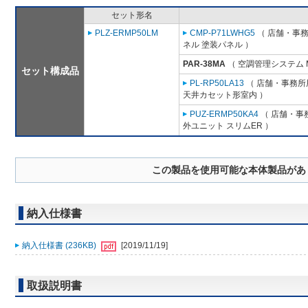
セット形名
PLZ-ERMP50LM
CMP-P71LWHG5
（ 店舗・事務所
ネル 塗装パネル ）
PAR-38MA
（ 空調管理システム 
セット構成品
PL-RP50LA13
（ 店舗・事務所用
天井カセット形室内 ）
PUZ-ERMP50KA4
（ 店舗・事務
外ユニット スリムER ）
この製品を使用可能な本体製品があ
納入仕様書
納入仕様書 (236KB)
[2019/11/19]
取扱説明書