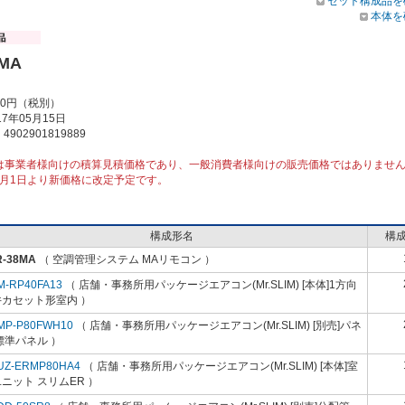
セット構成品を
本体を
8MA
00円（税別）
7年05月15日
902901819889
は事業者様向けの積算見積価格であり、一般消費者様向けの販売価格ではありませ
10月1日より新価格に改定予定です。
構成形名
構
R-38MA
（ 空調管理システム MAリモコン ）
M-RP40FA13
（ 店舗・事務所用パッケージエアコン(Mr.SLIM) [本体]1方向
井カセット形室内 ）
MP-P80FWH10
（ 店舗・事務所用パッケージエアコン(Mr.SLIM) [別売]パネ
標準パネル ）
UZ-ERMP80HA4
（ 店舗・事務所用パッケージエアコン(Mr.SLIM) [本体]室
ニット スリムER ）