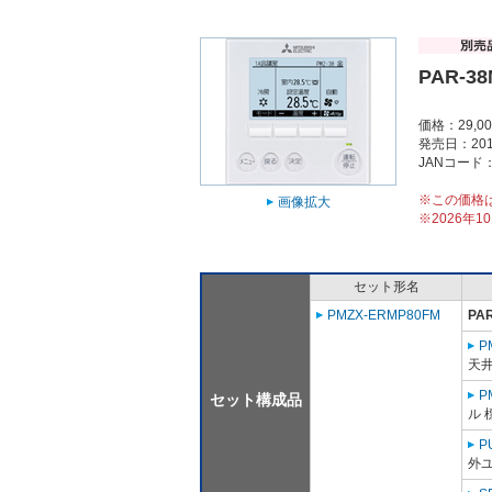
PAR-3
価格：29,0
発売日：201
JANコード：4
※この価格
画像拡大
※2026年
セット形名
PMZX-ERMP80FM
PA
P
天
P
セット構成品
ル 
P
外ユ