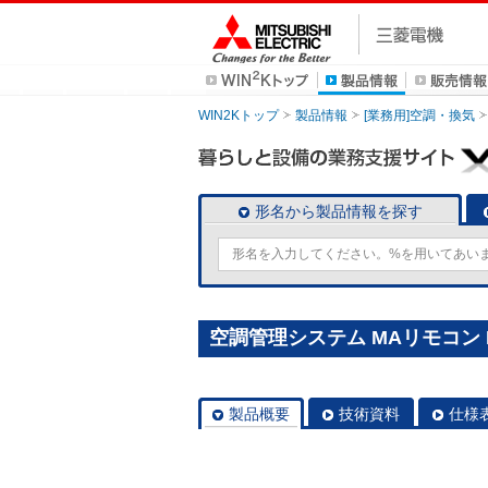
WIN2Kトップ
製品情報
[業務用]空調・換気
形名から製品情報を探す
空調管理システム MAリモコン P
製品概要
技術資料
仕様