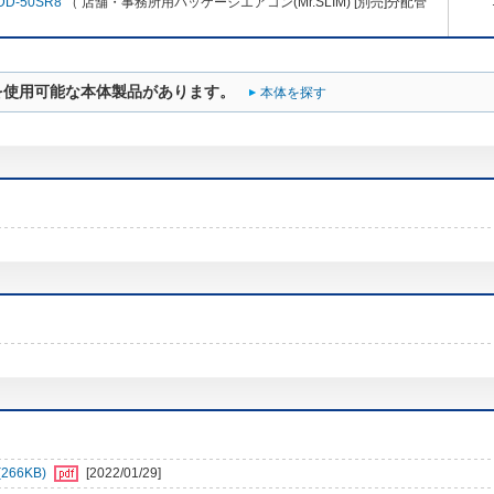
DD-50SR8
（ 店舗・事務所用パッケージエアコン(Mr.SLIM) [別売]分配管
を使用可能な本体製品があります。
本体を探す
66KB)
[2022/01/29]