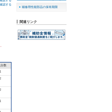
確認する
確認する
補修用性能部品の保有期限
関連リンク
ん。
成台数
1
2
2
1