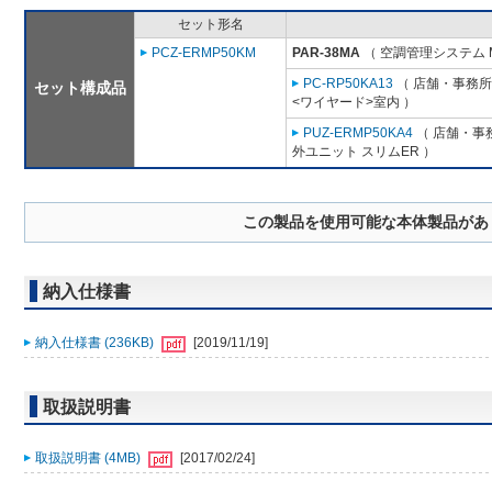
セット形名
PCZ-ERMP50KM
PAR-38MA
（ 空調管理システム 
PC-RP50KA13
（ 店舗・事務所用
セット構成品
<ワイヤード>室内 ）
PUZ-ERMP50KA4
（ 店舗・事務
外ユニット スリムER ）
この製品を使用可能な本体製品があ
納入仕様書
納入仕様書 (236KB)
[2019/11/19]
取扱説明書
取扱説明書 (4MB)
[2017/02/24]