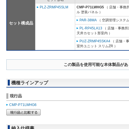
PLZ-ZRMP45SLM
CMP-P71LWHG5
（ 店舗・事務所用
ル 塗装パネル ）
PAR-38MA
（ 空調管理システム
セット構成品
PL-RP45LA13
（ 店舗・事務所用
天井カセット形室内 ）
PUZ-ZRMP45SKA4
（ 店舗・事務
室外ユニット スリムZR ）
この製品を使用可能な本体製品があ
機種ラインアップ
現行品
CMP-P71LWHG6
納入仕様書