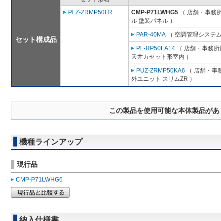
PLZ-ZRMP50LR
CMP-P71LWHG5
（ 店舗・事務所用
ル 塗装パネル ）
PAR-40MA
（ 空調管理システム
セット構成品
PL-RP50LA14
（ 店舗・事務所用
天井カセット形室内 ）
PUZ-ZRMP50KA6
（ 店舗・事務
外ユニット スリムZR ）
この製品を使用可能な本体製品があ
機種ラインアップ
現行品
CMP-P71LWHG6
納入仕様書