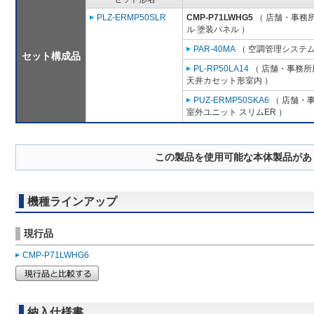
PLZ-ERMP50SLR
CMP-P71LWHG5
（ 店舗・事務所用
ル 塗装パネル ）
PAR-40MA
（ 空調管理システム
セット構成品
PL-RP50LA14
（ 店舗・事務所用
天井カセット形室内 ）
PUZ-ERMP50SKA6
（ 店舗・事
室外ユニット スリムER ）
この製品を使用可能な本体製品があ
機種ラインアップ
現行品
CMP-P71LWHG6
納入仕様書