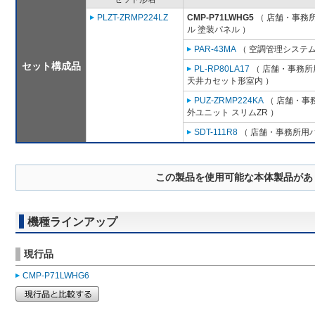
PLZT-ZRMP224LZ
CMP-P71LWHG5
（ 店舗・事務所用
ル 塗装パネル ）
PAR-43MA
（ 空調管理システム
セット構成品
PL-RP80LA17
（ 店舗・事務所用
天井カセット形室内 ）
PUZ-ZRMP224KA
（ 店舗・事務
外ユニット スリムZR ）
SDT-111R8
（ 店舗・事務所用パッ
この製品を使用可能な本体製品があ
機種ラインアップ
現行品
CMP-P71LWHG6