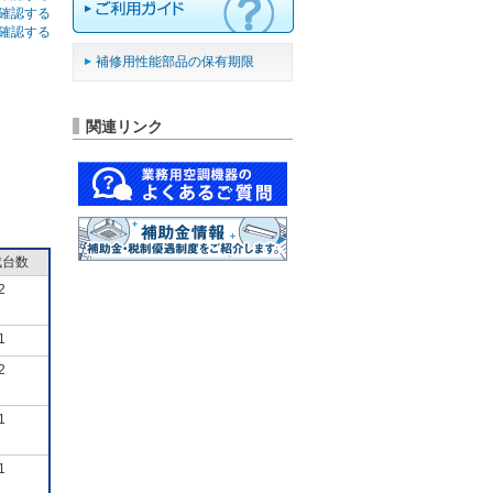
確認する
確認する
補修用性能部品の保有期限
関連リンク
成台数
2
1
2
1
1