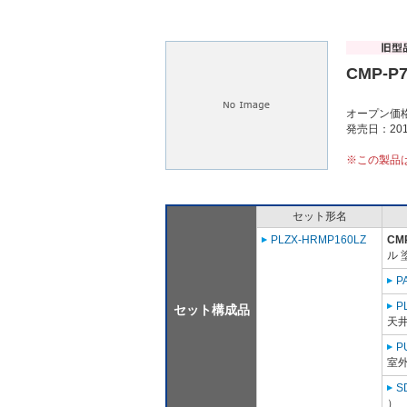
CMP-P
オープン価
発売日：201
※この製品
セット形名
PLZX-HRMP160LZ
CM
ル 
P
P
セット構成品
天
P
室外
S
）