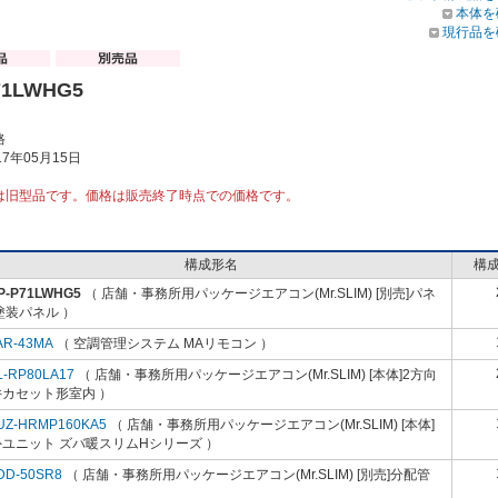
本体を
現行品を
71LWHG5
格
7年05月15日
は旧型品です。価格は販売終了時点での価格です。
構成形名
構
P-P71LWHG5
（ 店舗・事務所用パッケージエアコン(Mr.SLIM) [別売]パネ
塗装パネル ）
AR-43MA
（ 空調管理システム MAリモコン ）
L-RP80LA17
（ 店舗・事務所用パッケージエアコン(Mr.SLIM) [本体]2方向
井カセット形室内 ）
UZ-HRMP160KA5
（ 店舗・事務所用パッケージエアコン(Mr.SLIM) [本体]
ユニット ズバ暖スリムHシリーズ ）
DD-50SR8
（ 店舗・事務所用パッケージエアコン(Mr.SLIM) [別売]分配管