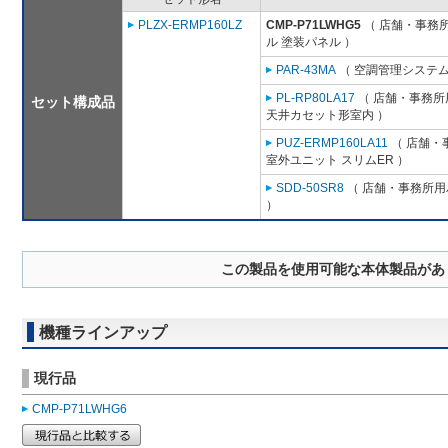
PLZX-ERMP160LZ
CMP-P71LWHG5
（ 店舗・事務所用
ル 塗装パネル ）
PAR-43MA
（ 空調管理システム
PL-RP80LA17
（ 店舗・事務所用
セット構成品
天井カセット形室内 ）
PUZ-ERMP160LA11
（ 店舗・事
室外ユニット スリムER ）
SDD-50SR8
（ 店舗・事務所用パ
）
この製品を使用可能な本体製品があ
機種ラインアップ
現行品
CMP-P71LWHG6